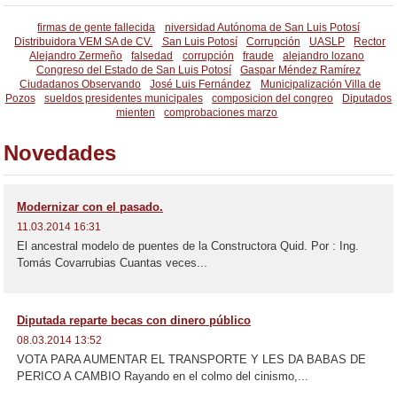
firmas de gente fallecida
niversidad Autónoma de San Luis Potosí
Distribuidora VEM SA de CV.
San Luis Potosí
Corrupción
UASLP
Rector
Alejandro Zermeño
falsedad
corrupción
fraude
alejandro lozano
Congreso del Estado de San Luis Potosí
Gaspar Méndez Ramírez
Ciudadanos Observando
José Luis Fernández
Municipalización Villa de
Pozos
sueldos presidentes municipales
composicion del congreo
Diputados
mienten
comprobaciones marzo
Novedades
Modernizar con el pasado.
11.03.2014 16:31
El ancestral modelo de puentes de la Constructora Quid. Por : Ing.
Tomás Covarrubias Cuantas veces...
Diputada reparte becas con dinero público
08.03.2014 13:52
VOTA PARA AUMENTAR EL TRANSPORTE Y LES DA BABAS DE
PERICO A CAMBIO Rayando en el colmo del cinismo,...