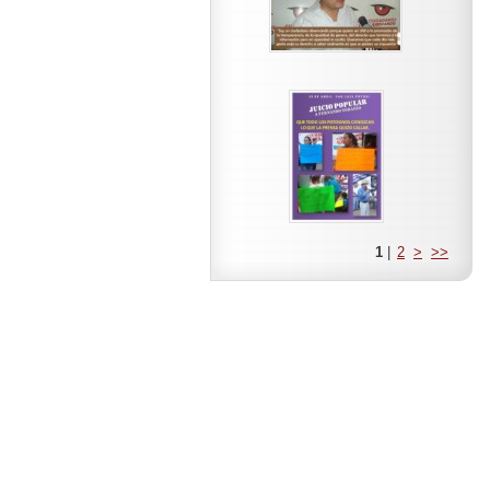
1
|
2
>
>>