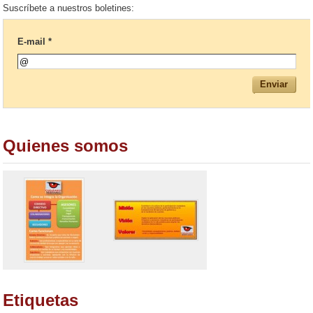
Suscríbete a nuestros boletines:
jdkEkdVj_zgeo9mBu6EDaKH/view
E-mail *
Quienes somos
Etiquetas