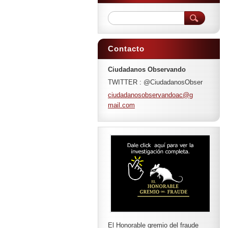
Contacto
Ciudadanos Observando
TWITTER : @CiudadanosObser
ciudadan
osobserv
andoac@g
mail.com
El Honorable gremio del fraude