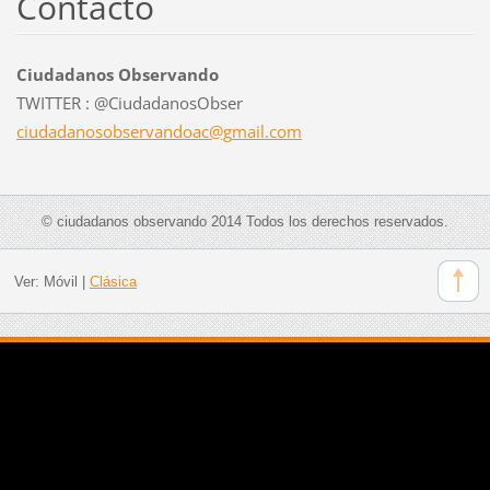
Contacto
Ciudadanos Observando
TWITTER : @CiudadanosObser
ciudadan
osobserv
andoac@g
mail.com
© ciudadanos observando 2014 Todos los derechos reservados.
Ver:
Móvil
|
Clásica