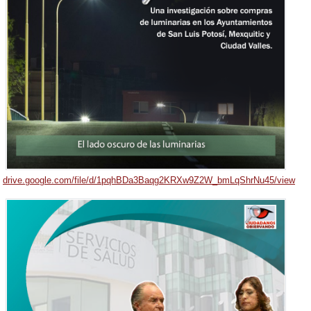
drive.google.com/file/d/1pqhBDa3Baqg2KRXw9Z2W_bmLqShrNu45/view