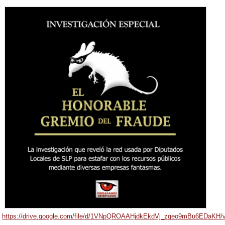
https://drive.google.com/file/d/1VNpQROAAHjdkEkdVj_zgeo9mBu6EDaKH/