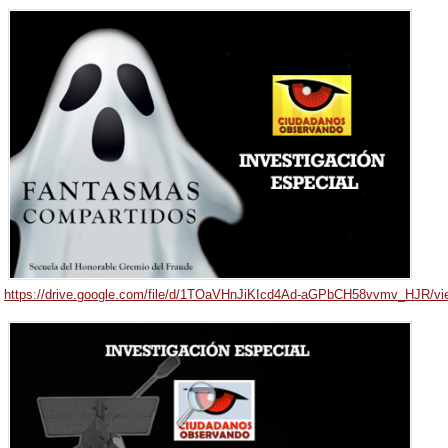
https://drive.google.com/file/d/1TOaVHnJiKIcd4Ad-aGPbCH58vvmv_HJR/vi