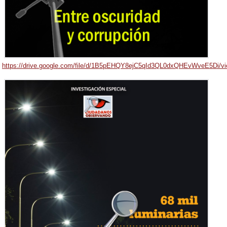
https://drive.google.com/file/d/1B5pEHQY8ejC5qId3QL0dxQHEvWveE5Di/v