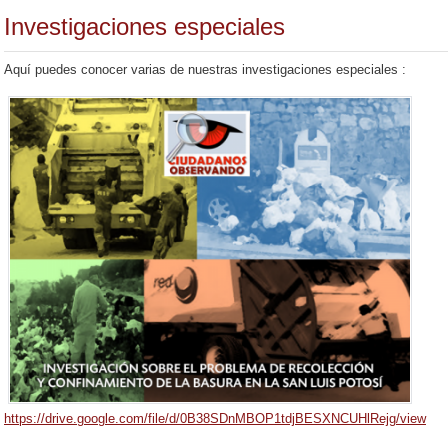
Investigaciones especiales
Aquí puedes conocer varias de nuestras investigaciones especiales :
https://drive.google.com/file/d/0B38SDnMBOP1tdjBESXNCUHlRejg/view