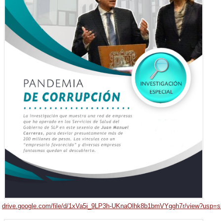
drive.google.com/file/d/1xVa5i_9LP3h-UKnaOlhk8b1bmVYggh7r/view?usp=s