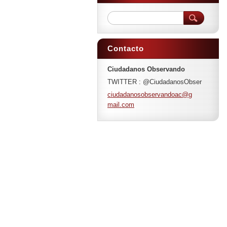
Contacto
Ciudadanos Observando
TWITTER : @CiudadanosObser
ciudadan
osobserv
andoac@g
mail.com