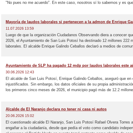
"No pues no me acuerdo". En este caso, nosotros sí lo sabemos y es que 
Mayoría de laudos laborales si pertenecen a la admon de Enrique Ga
11.07.2026 13:59
Luego de que la organización Ciudadanos Observando diera a conocer que
2026, el Ayuntamiento de San Luis Potosí ha destinado 12 millones 222 m
laborales. El alcalde Enrique Galindo Ceballos declaró a medios de comun
Ayuntamiento de SLP ha pagado 12 mdp por laudos laborales este a
30.06.2026 12:43
El alcalde de San Luis Potosí, Enrique Galindo Ceballos, aseguró que en
injustificados. Sin embargo, los datos oficiales de su propia administraci
los primeros cinco meses de 2026, el municipio pagó más de 12.2 millone
Alcalde de El Naranjo declara no tener ni casa ni autos
20.06.2026 15:02
El cuestionado alcalde El Naranjo, San Luis Potosí Rafael Olvera Torres
engañar a la ciudadanía, desde que pedía el voto como candidato independi