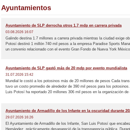
Ayuntamientos
Ayuntamiento de SLP derrocha otros 1.7 mdp en carrera privada
03.08.2026 16:07
Galindo destina 1.7 millones a carrera privada mientras la ciudad exige o
Potosí destinó 1 millón 740 mil pesos a la empresa Paradise Sports Man
un convenio relacionado con el evento Gran Fondo de Nueva York México-
Ayuntamiento de SLP gastó más de 20 mdp por evento mundialista
31.07.2026 15:42
Mundial le costó a los potosinos más de 20 millones de pesos Cada transm
tuvo un costo promedio de alrededor de 390 mil pesos para los potosinos.
Luis Potosí ha reportado 20 millones 306 mil pesos en la organización de 
Ayuntamiento de Armadillo de los Infante en la oscuridad durante 20
29.07.2026 16:26
El Ayuntamiento de Armadillo de los Infante, San Luis Potosí que encabez
Hernández, prácticamente desapareció de la transparencia pública. Durant