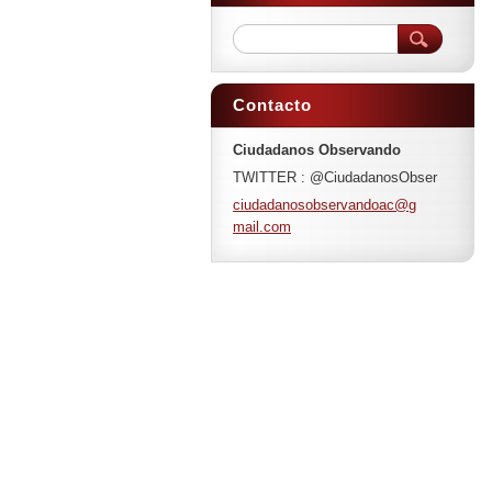
Contacto
Ciudadanos Observando
TWITTER : @CiudadanosObser
ciudadan
osobserv
andoac@g
mail.com