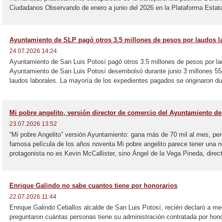
Ciudadanos Observando de enero a junio del 2026 en la Plataforma Estata
Ayuntamiento de SLP pagó otros 3.5 millones de pesos por laudos la
24.07.2026 14:24
Ayuntamiento de San Luis Potosí pagó otros 3.5 millones de pesos por lau
Ayuntamiento de San Luis Potosí desembolsó durante junio 3 millones 55
laudos laborales. La mayoría de los expedientes pagados se originaron dur
Mi pobre angelito, versión director de comercio del Ayuntamiento d
23.07.2026 13:52
“Mi pobre Angelito” versión Ayuntamiento: gana más de 70 mil al mes, pero
famosa película de los años noventa Mi pobre angelito parece tener una n
protagonista no es Kevin McCallister, sino Ángel de la Vega Pineda, direct
Enrique Galindo no sabe cuantos tiene por honorarios
22.07.2026 11:44
Enrique Galindo Ceballos alcalde de San Luis Potosí, recién declaró a m
preguntaron cuántas personas tiene su administración contratada por hono