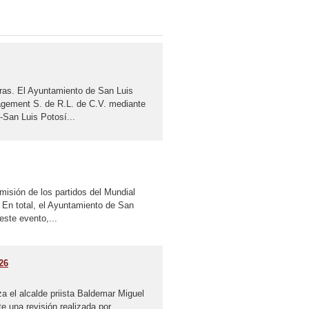
bras. El Ayuntamiento de San Luis
agement S. de R.L. de C.V. mediante
San Luis Potosí...
isión de los partidos del Mundial
 En total, el Ayuntamiento de San
este evento,...
26
a el alcalde priista Baldemar Miguel
e una revisión realizada por