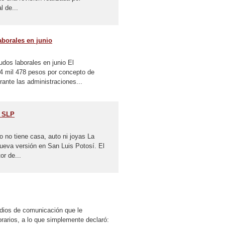
l de...
borales en junio
dos laborales en junio El
4 mil 478 pesos por concepto de
ante las administraciones...
e SLP
 no tiene casa, auto ni joyas La
ueva versión en San Luis Potosí. El
or de...
edios de comunicación que le
rarios, a lo que simplemente declaró: