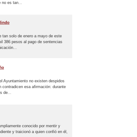
no es tan...
lindo
 tan solo de enero a mayo de este
il 386 pesos al pago de sentencias
icación...
ño
 el Ayuntamiento no existen despidos
ón contradicen esa afirmación: durante
s de...
 ampliamente conocido por mentir y
ente y traicionó a quien confió en él,