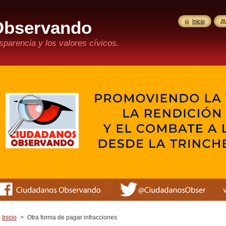
Observando
Inicio
parencia y los valores cívicos.
Inicio
>
Otra forma de pagar infracciones