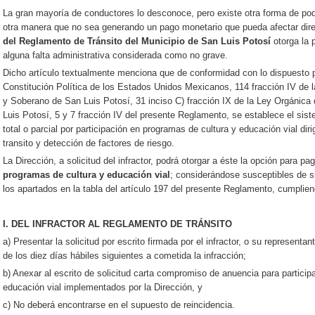
La gran mayoría de conductores lo desconoce, pero existe otra forma de pode
otra manera que no sea generando un pago monetario que pueda afectar dire
del Reglamento de Tránsito del Municipio de San Luis Potosí
otorga la 
alguna falta administrativa considerada como no grave.
Dicho artículo textualmente menciona que de conformidad con lo dispuesto po
Constitución Política de los Estados Unidos Mexicanos, 114 fracción IV de la
y Soberano de San Luis Potosí, 31 inciso C) fracción IX de la Ley Orgánica 
Luis Potosí, 5 y 7 fracción IV del presente Reglamento, se establece el sis
total o parcial por participación en programas de cultura y educación vial di
transito y detección de factores de riesgo.
La Dirección, a solicitud del infractor, podrá otorgar a éste la opción para p
programas de cultura y educación vial
; considerándose susceptibles de s
los apartados en la tabla del artículo 197 del presente Reglamento, cumplien
I. DEL INFRACTOR AL REGLAMENTO DE TRÁNSITO
a) Presentar la solicitud por escrito firmada por el infractor, o su representan
de los diez días hábiles siguientes a cometida la infracción;
b) Anexar al escrito de solicitud carta compromiso de anuencia para particip
educación vial implementados por la Dirección, y
c) No deberá encontrarse en el supuesto de reincidencia.