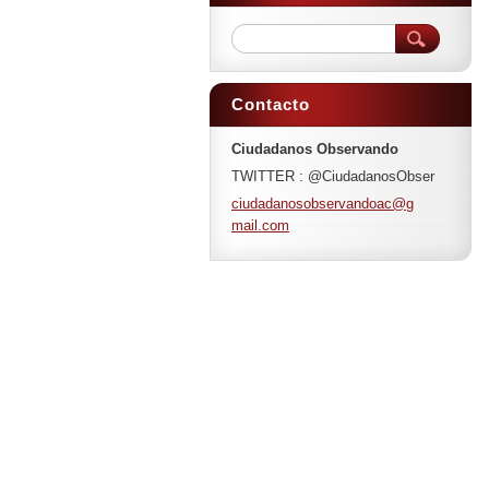
Contacto
Ciudadanos Observando
TWITTER : @CiudadanosObser
ciudadan
osobserv
andoac@g
mail.com