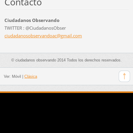
Contacto
Ciudadanos Observando
TWITTER : @CiudadanosObser
ciudadan
osobserv
andoac@g
mail.com
© ciudadanos observando 2014 Todos los derechos reservados.
Ver:
Móvil
|
Clásica