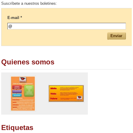
Suscríbete a nuestros boletines:
jdkEkdVj_zgeo9mBu6EDaKH/view
E-mail *
Quienes somos
Etiquetas