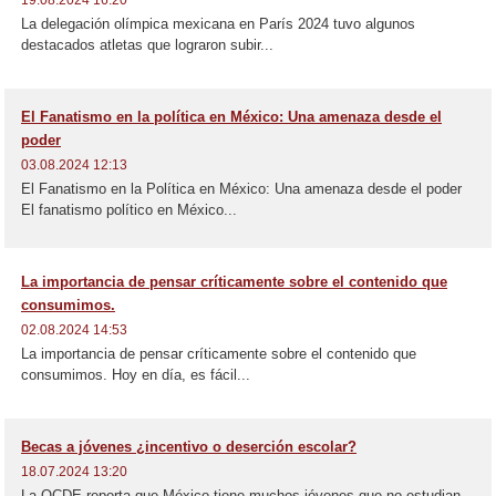
19.08.2024 16:20
La delegación olímpica mexicana en París 2024 tuvo algunos
destacados atletas que lograron subir...
El Fanatismo en la política en México: Una amenaza desde el
poder
03.08.2024 12:13
El Fanatismo en la Política en México: Una amenaza desde el poder
El fanatismo político en México...
La importancia de pensar críticamente sobre el contenido que
consumimos.
02.08.2024 14:53
La importancia de pensar críticamente sobre el contenido que
consumimos. Hoy en día, es fácil...
Becas a jóvenes ¿incentivo o deserción escolar?
18.07.2024 13:20
La OCDE reporta que México tiene muchos jóvenes que no estudian