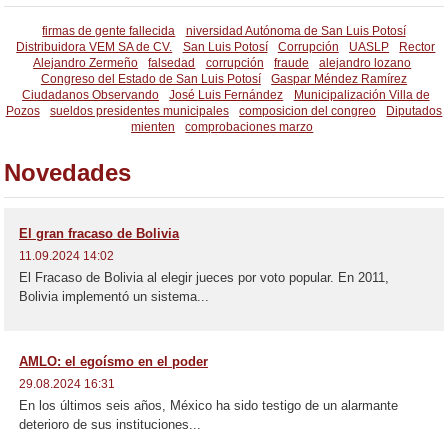
firmas de gente fallecida
niversidad Autónoma de San Luis Potosí
Distribuidora VEM SA de CV.
San Luis Potosí
Corrupción
UASLP
Rector
Alejandro Zermeño
falsedad
corrupción
fraude
alejandro lozano
Congreso del Estado de San Luis Potosí
Gaspar Méndez Ramírez
Ciudadanos Observando
José Luis Fernández
Municipalización Villa de
Pozos
sueldos presidentes municipales
composicion del congreo
Diputados
mienten
comprobaciones marzo
Novedades
El gran fracaso de Bolivia
11.09.2024 14:02
El Fracaso de Bolivia al elegir jueces por voto popular. En 2011,
Bolivia implementó un sistema...
AMLO: el egoísmo en el poder
29.08.2024 16:31
En los últimos seis años, México ha sido testigo de un alarmante
deterioro de sus instituciones...