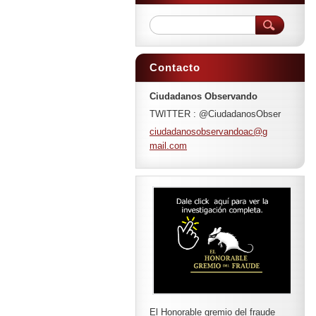
Contacto
Ciudadanos Observando
TWITTER : @CiudadanosObser
ciudadan
osobserv
andoac@g
mail.com
El Honorable gremio del fraude