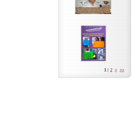
1
|
2
>
>>