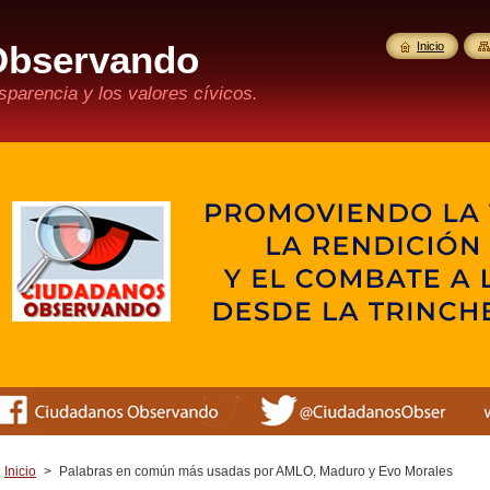
Observando
Inicio
parencia y los valores cívicos.
Inicio
>
Palabras en común más usadas por AMLO, Maduro y Evo Morales