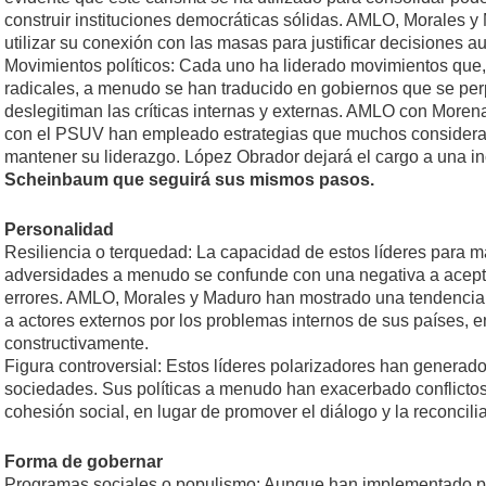
construir instituciones democráticas sólidas. AMLO, Morales 
utilizar su conexión con las masas para justificar decisiones aut
Movimientos políticos: Cada uno ha liderado movimientos que
radicales, a menudo se han traducido en gobiernos que se per
deslegitiman las críticas internas y externas. AMLO con More
con el PSUV han empleado estrategias que muchos considera
mantener su liderazgo. López Obrador dejará el cargo a una 
Scheinbaum que seguirá sus mismos pasos.
Personalidad
Resiliencia o terquedad: La capacidad de estos líderes para m
adversidades a menudo se confunde con una negativa a acepta
errores. AMLO, Morales y Maduro han mostrado una tendencia a
a actores externos por los problemas internos de sus países, en
constructivamente.
Figura controversial: Estos líderes polarizadores han generad
sociedades. Sus políticas a menudo han exacerbado conflictos
cohesión social, en lugar de promover el diálogo y la reconcili
Forma de gobernar
Programas sociales o populismo: Aunque han implementado pr