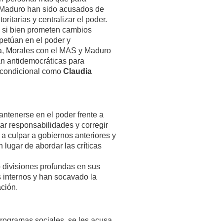
y Maduro han sido acusados de
oritarias y centralizar el poder.
, si bien prometen cambios
petúan en el poder y
na, Morales con el MAS y Maduro
n antidemocráticas para
incondicional como
Claudia
antenerse en el poder frente a
r responsabilidades y corregir
 culpar a gobiernos anteriores y
 lugar de abordar las críticas
o divisiones profundas en sus
 internos y han socavado la
ación.
ogramas sociales, se les acusa