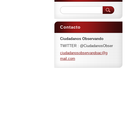
Contacto
Ciudadanos Observando
TWITTER : @CiudadanosObser
ciudadan
osobserv
andoac@g
mail.com