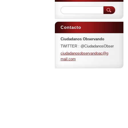
Contacto
Ciudadanos Observando
TWITTER : @CiudadanosObser
ciudadan
osobserv
andoac@g
mail.com