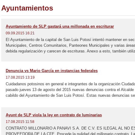
Ayuntamientos
Ayuntamiento de SLP gastará una millonada en escriturar
09.09.2015 16:21
El Ayuntamiento de la capital de San Luis Potosí intentó mantener en sec
Municipales, Centros Comunitarios, Panteones Municipales y varias áreas
debida regularización y carecen de escrituras. Anexo a esto, también util
Denuncia vs Mario García en instancias federales
17.08.2015 13:19
Cuidadanos potosinos en general e integrantes de la organización Ciudad
pasado jueves 13 de agosto del 2015 nuevas denuncias contra el Alcalde M
cabildo del Ayuntamiento de San Luis Potosí. Estas nuevas denuncias se
Ayunt de SLP viola la ley en contrato de luminarias
17.08.2015 11:58
CONTRATO MILLONARIO A PANAVI S.A. DE C.V. ES ILEGAL AL NO 
PROVEEDORA DE LA CFE. Procede la nulidad del millonario contrato. La 