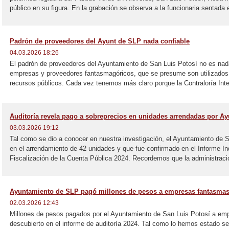
público en su figura. En la grabación se observa a la funcionaria sentada e
Padrón de proveedores del Ayunt de SLP nada confiable
04.03.2026 18:26
El padrón de proveedores del Ayuntamiento de San Luis Potosí no es nada
empresas y proveedores fantasmagóricos, que se presume son utilizados 
recursos públicos. Cada vez tenemos más claro porque la Contraloría Inte
Auditoría revela pago a sobreprecios en unidades arrendadas por A
03.03.2026 19:12
Tal como se dio a conocer en nuestra investigación, el Ayuntamiento de 
en el arrendamiento de 42 unidades y que fue confirmado en el Informe In
Fiscalización de la Cuenta Pública 2024. Recordemos que la administració
Ayuntamiento de SLP pagó millones de pesos a empresas fantasma
02.03.2026 12:43
Millones de pesos pagados por el Ayuntamiento de San Luis Potosí a em
descubierto en el informe de auditoría 2024. Tal como lo hemos estado se