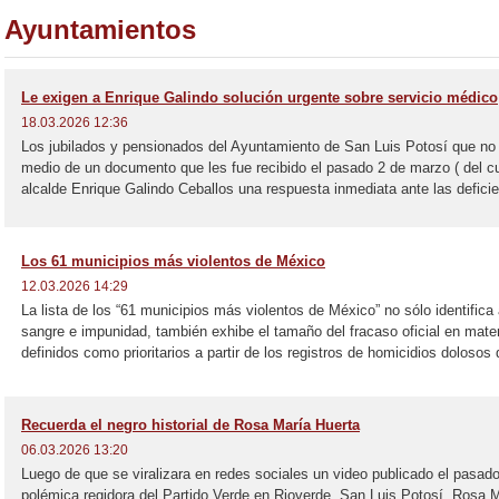
Ayuntamientos
Le exigen a Enrique Galindo solución urgente sobre servicio médico
18.03.2026 12:36
Los jubilados y pensionados del Ayuntamiento de San Luis Potosí que no e
medio de un documento que les fue recibido el pasado 2 de marzo ( del cu
alcalde Enrique Galindo Ceballos una respuesta inmediata ante las deficie
Los 61 municipios más violentos de México
12.03.2026 14:29
La lista de los “61 municipios más violentos de México” no sólo identific
sangre e impunidad, también exhibe el tamaño del fracaso oficial en mate
definidos como prioritarios a partir de los registros de homicidios dolosos d
Recuerda el negro historial de Rosa María Huerta
06.03.2026 13:20
Luego de que se viralizara en redes sociales un video publicado el pasado
polémica regidora del Partido Verde en Rioverde, San Luis Potosí, Rosa Ma