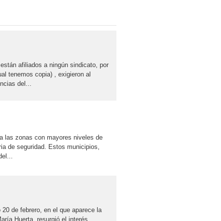
stán afiliados a ningún sindicato, por
al tenemos copia) , exigieron al
ncias del...
a a las zonas con mayores niveles de
ria de seguridad. Estos municipios,
el...
 20 de febrero, en el que aparece la
ría Huerta, resurgió el interés