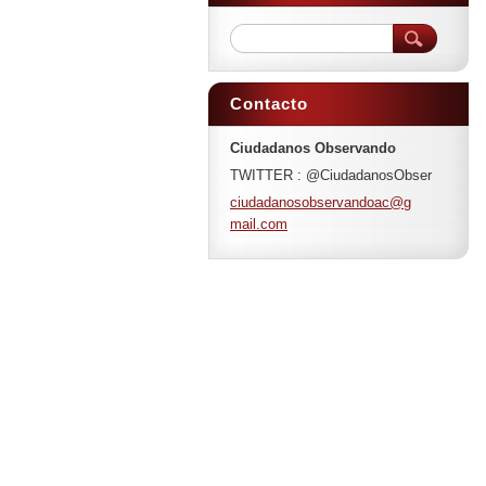
Contacto
Ciudadanos Observando
TWITTER : @CiudadanosObser
ciudadan
osobserv
andoac@g
mail.com