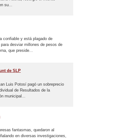
n su...
 confiable y está plagado de
para desviar millones de pesos de
rna, que preside...
yunt de SLP
San Luis Potosí pagó un sobreprecio
dividual de Resultados de la
n municipal...
s
presas fantasmas, quedaron al
ñalando en diversas investigaciones,