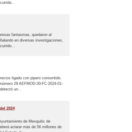
urrido...
presas fantasmas, quedaron al
ñalando en diversas investigaciones,
urrido...
ecios ligado con pipero consentido.
ión número 29 AEFMOD-30-FC-2024-01-
detectó un...
del 2024
 Ayuntamiento de Mexquitic de
eberá aclarar más de 56 millones de