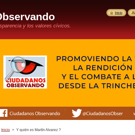
Observando
Inicio
parencia y los valores cívicos.
Inicio
>
Y quién es Martín Alvarez ?