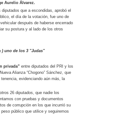
ge Aurelio Álvarez.
s diputados que a escondidas, aprobó el
ico, el día de la votación, fue uno de
ia vehicular después de haberse encerrado
ar su postura y al lado de los otros
a ) uno de los 3 "Judas"
n privada”
entre diputados del PRI y los
de Nueva Alianza “Chogono” Sánchez, que
la tenencia, evidenciando aún más, la
otros 26 diputados, que nadie los
 contamos con pruebas y documentos
ctos de corrupción en los que incurrió su
 peso público que utilice y seguiremos