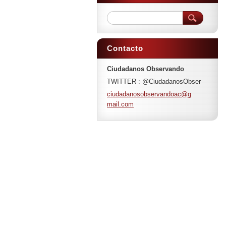
Contacto
Ciudadanos Observando
TWITTER : @CiudadanosObser
ciudadan
osobserv
andoac@g
mail.com