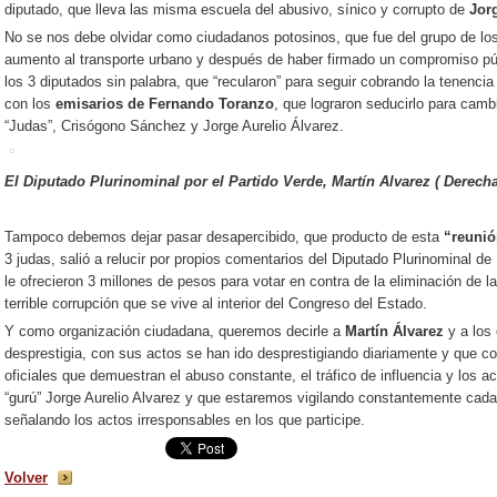
diputado, que lleva las misma escuela del abusivo, sínico y corrupto de
Jor
No se nos debe olvidar como ciudadanos potosinos, que fue del grupo de lo
aumento al transporte urbano y después de haber firmado un compromiso públ
los 3 diputados sin palabra, que “recularon” para seguir cobrando la tenenc
con los
emisarios de Fernando Toranzo
, que lograron seducirlo para cambi
“Judas”, Crisógono Sánchez y Jorge Aurelio Álvarez.
El Diputado Plurinominal por el Partido Verde, Martín Alvarez ( Derech
Tampoco debemos dejar pasar desapercibido, que producto de esta
“reunió
3 judas, salió a relucir por propios comentarios del Diputado Plurinominal 
le ofrecieron 3 millones de pesos para votar en contra de la eliminación de 
terrible corrupción que se vive al interior del Congreso del Estado.
Y como organización ciudadana, queremos decirle a
Martín Álvarez
y a los 
desprestigia, con sus actos se han ido desprestigiando diariamente y que
oficiales que demuestran el abuso constante, el tráfico de influencia y los a
“gurú” Jorge Aurelio Alvarez y que estaremos vigilando constantemente cada
señalando los actos irresponsables en los que participe.
Volver