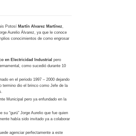
uis Potosí
Martín Alvarez Martínez
,
orge Aurelio Álvarez, ya que le conoce
amplios conocimientos de como engrosar
o en Electricidad Industrial
pero
gubernamental, como sucedió durante 10
nado en el periodo 1997 – 2000 dejando
 termino dio el brinco como Jefe de la
s.
nte Municipal pero ya enfundado en la
ue su “gurú” Jorge Aurelio que fue quien
mente había sido invitado ya a colaborar
 puede agenciar perfectamente a este