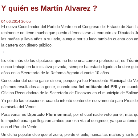
Y quién es Martín Alvarez ?
04.06.2014 20:05
El nuevo Coordinador del Partido Verde en el Congreso del Estado de San L
realmente no tiene mucho que pueda diferenciarse al corrupto ex Diputado J
las mañas y lleva años a su lado, aunque por su lado también cuenta con 
la cartera con dinero público.
Es otro más de los diputados que no tiene una carrera profesional, es
Técnic
nunca trabajó en la iniciativa privada, siempre ha estado ligado a la ubre 
años en la Secretaría de la Reforma Agraria durante 10 años.
Conocedor del como ganar dinero, porque ya fue Presidente Municipal de Ve
pésimos resultados a la gente, cuando
era fiel militante del PRI
y en cuanto
Oficina Recaudadora de la Secretaría de Finanzas en el municipio de Salina
Ya perdió las elecciones cuando intentó contender nuevamente para Preside
camiseta del Verde.
Para variar es
Diputado Plurinominal
, por el cual nadie votó por él, más q
lo impulsó para que llegaran ambos por esa vía al congreso, ya que anterior
con el Partido Verde.
Un dicho popular dice que el zorro, pierde el pelo, nunca las mañas y se le