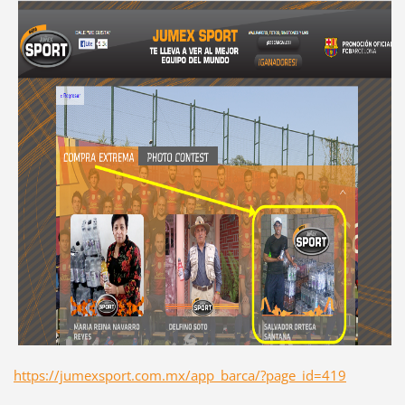
https://jumexsport.com.mx/app_barca/?page_id=419