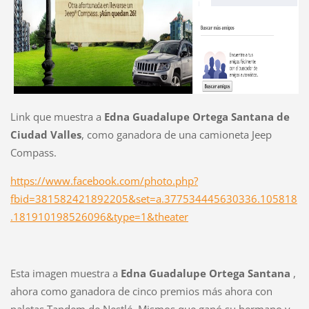
Link que muestra a
Edna Guadalupe Ortega Santana de
Ciudad Valles
, como ganadora de una camioneta Jeep
Compass.
https://www.facebook.com/photo.php?
fbid=381582421892205&set=a.377534445630336.105818
.181910198526096&type=1&theater
Esta imagen muestra a
Edna Guadalupe Ortega Santana
,
ahora como ganadora de cinco premios más ahora con
paletas Tandem de Nestlé. Mismos que ganó su hermano y