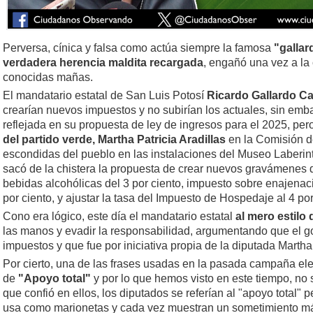
Perversa, cínica y falsa como actúa siempre la famosa
"gallar
verdadera herencia maldita recargada
, engañó una vez a la
conocidas mañas.
El mandatario estatal de San Luis Potosí
Ricardo Gallardo C
crearían nuevos impuestos y no subirían los actuales, sin emb
reflejada en su propuesta de ley de ingresos para el 2025, per
del partido verde, Martha Patricia Aradillas
en la Comisión d
escondidas del pueblo en las instalaciones del Museo Laberi
sacó de la chistera la propuesta de crear nuevos gravámenes 
bebidas alcohólicas del 3 por ciento, impuesto sobre enajenac
por ciento, y ajustar la tasa del Impuesto de Hospedaje al 4 por
Cono era lógico, este día el mandatario estatal
al mero estilo 
las manos y evadir la responsabilidad, argumentando que el 
impuestos y que fue por iniciativa propia de la diputada Martha 
Por cierto, una de las frases usadas en la pasada campaña elect
de
"Apoyo total"
y por lo que hemos visto en este tiempo, no 
que confió en ellos, los diputados se referían al "apoyo total" 
usa como marionetas y cada vez muestran un sometimiento m