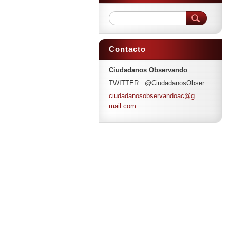
Contacto
Ciudadanos Observando
TWITTER : @CiudadanosObser
ciudadan
osobserv
andoac@g
mail.com