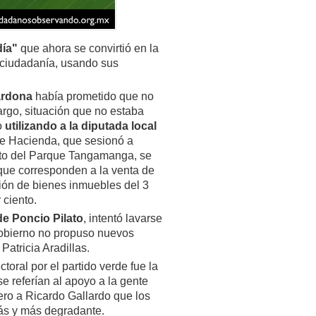
día"
que ahora se convirtió en la
 ciudadanía, usando sus
ardona
había prometido que no
argo, situación que no estaba
o
utilizando a la diputada local
e Hacienda, que sesionó a
nto del Parque Tangamanga, se
que corresponden a la venta de
ión de bienes inmuebles del 3
 ciento.
de Poncio Pilato
, intentó lavarse
gobierno no propuso nuevos
Patricia Aradillas.
oral por el partido verde fue la
se referían al apoyo a la gente
pero a Ricardo Gallardo que los
ás y más degradante.