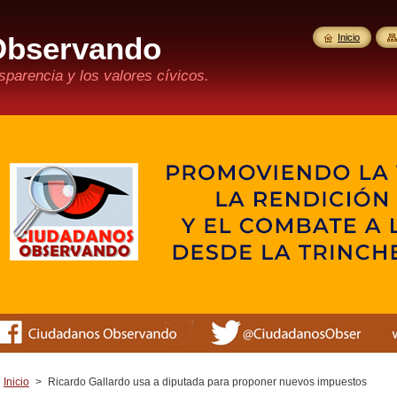
Observando
Inicio
parencia y los valores cívicos.
Inicio
>
Ricardo Gallardo usa a diputada para proponer nuevos impuestos