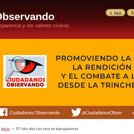
Observando
Inicio
parencia y los valores cívicos.
Inicio
>
PT otro año con cero en transparencia