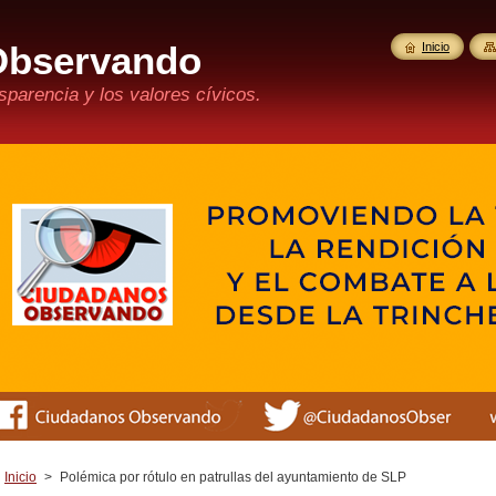
Observando
Inicio
parencia y los valores cívicos.
Inicio
>
Polémica por rótulo en patrullas del ayuntamiento de SLP