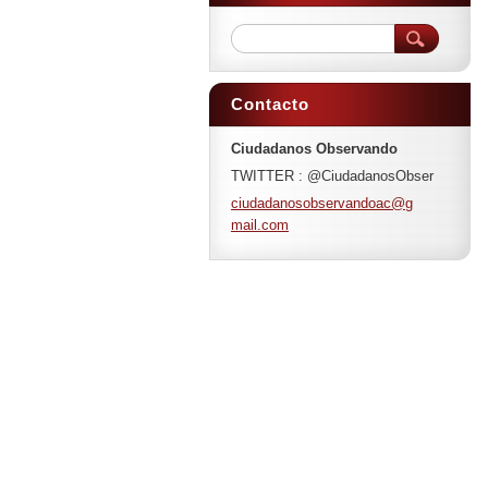
Contacto
Ciudadanos Observando
TWITTER : @CiudadanosObser
ciudadan
osobserv
andoac@g
mail.com