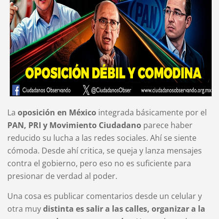
La
oposición en México
integrada básicamente por el
PAN, PRI y Movimiento Ciudadano
parece haber
reducido su lucha a las redes sociales. Ahí se siente
cómoda. Desde ahí critica, se queja y lanza mensajes
contra el gobierno, pero eso no es suficiente para
presionar de verdad al poder.
Una cosa es publicar comentarios desde un celular y
otra muy
distinta es salir a las calles, organizar a la