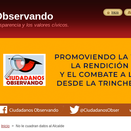
Observando
Inicio
parencia y los valores cívicos.
Inicio
>
No le cuadran datos al Alcalde