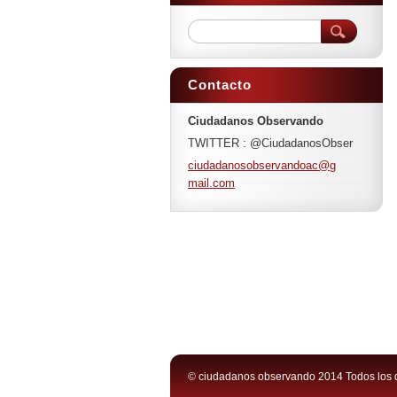
Contacto
Ciudadanos Observando
TWITTER : @CiudadanosObser
ciudadan
osobserv
andoac@g
mail.com
© ciudadanos observando 2014 Todos los 