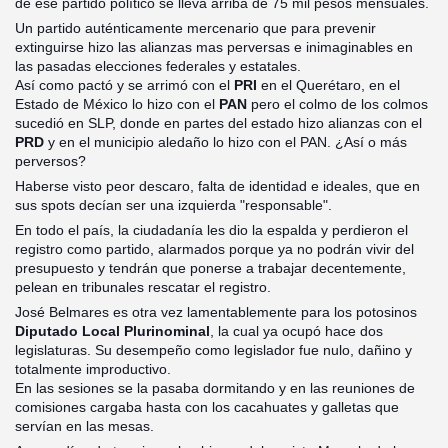
de ese partido político se lleva arriba de 75 mil pesos mensuales.
Un partido auténticamente mercenario que para prevenir
extinguirse hizo las alianzas mas perversas e inimaginables en
las pasadas elecciones federales y estatales.
Así como pactó y se arrimó con el
PRI
en el Querétaro, en el
Estado de México lo hizo con el
PAN
pero el colmo de los colmos
sucedió en SLP, donde en partes del estado hizo alianzas con el
PRD
y en el municipio aledaño lo hizo con el PAN. ¿Así o más
perversos?
Haberse visto peor descaro, falta de identidad e ideales, que en
sus spots decían ser una izquierda "responsable".
En todo el país, la ciudadanía les dio la espalda y perdieron el
registro como partido, alarmados porque ya no podrán vivir del
presupuesto y tendrán que ponerse a trabajar decentemente,
pelean en tribunales rescatar el registro.
José Belmares es otra vez lamentablemente para los potosinos
Diputado Local Plurinominal
, la cual ya ocupó hace dos
legislaturas. Su desempeño como legislador fue nulo, dañino y
totalmente improductivo.
En las sesiones se la pasaba dormitando y en las reuniones de
comisiones cargaba hasta con los cacahuates y galletas que
servían en las mesas.