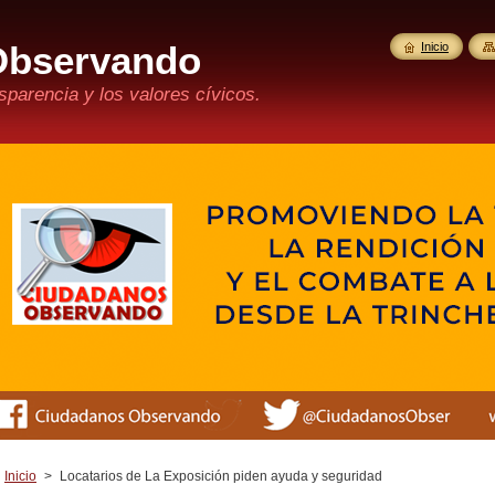
Observando
Inicio
parencia y los valores cívicos.
Inicio
>
Locatarios de La Exposición piden ayuda y seguridad