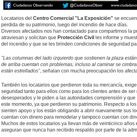
Locatarios del
Centro Comercial "La Exposición"
se encuen
perdida de su patrimonio, luego del incendio de hace días.
Diversos afectados nos han contactado para compartirnos la p
atraviesan y solicitan que
Protección Civil
les informe y muest
del incendio y que se les brinden condiciones de seguridad par
"Las columnas del lado izquierdo que sostienen la plaza están f
de arriba cuentan con problemas, incluso al caminar se cimbran
están estrellados"
, señalan con mucha preocupación los afect
También los locatarios que perdieron toda su mercancía, exige
seguridad tanto para ellos como para los clientes antes de ser
desesperados y le piden a las autoridades comprensión y que 
este momento, ya que perdieron su patrimonio. Respecto a los 
sienten apoyo y los están obligando a abrir nuevamente sus lo
cuentan con dinero para remodelar y tampoco cuentan con di
Muchos de estos locatarios ya llevan más de veinticinco años 
aseguran que nunca han recibido respaldo por parte de la admi