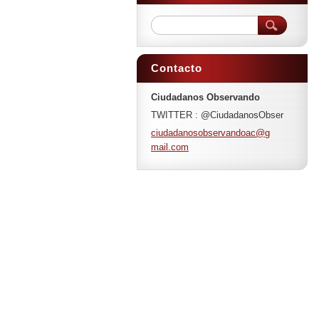
Contacto
Ciudadanos Observando
TWITTER : @CiudadanosObser
ciudadan
osobserv
andoac@g
mail.com