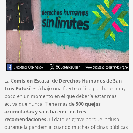
La C
omisión Estatal de Derechos Humanos de San
Luis Potosí
está bajo una fuerte crítica por hacer muy
poco en un momento en el que debería estar más
activa que nunca. Tiene más de
500 quejas
acumuladas y solo ha emitido tres
recomendaciones.
El dato es grave porque incluso
durante la pandemia, cuando muchas oficinas públicas