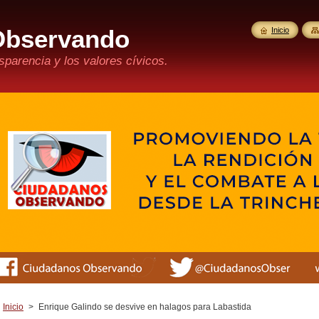
Observando
Inicio
parencia y los valores cívicos.
Inicio
>
Enrique Galindo se desvive en halagos para Labastida