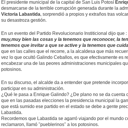
El presidente municipal de la capital de San Luis Potosí
Enriq
desmarcarse de la terrible corrupción generada durante la admi
Victoria Labastida
, sorprendió a propios y extraños tras volc
su desastroza gestión.
En un evento del Partido Revolucionario Institicional dijo que :
muy,muy bien las cosas y la tenemos que reconocer, la te
tenemos que invitar a que se active y la tenemos que cuida
que en las calles que el recorre, a la alcaldesa que más recuer
vez lo que ocultó Galindo Ceballos, es que efectivamente es r
encabezar una de las peores administraciones municipales q
potosinos.
En su discurso, el alcalde da a entender que pretende incorporar
participar en su administración.
¿Qué le pasa a Enrique Galindo? ¿De plano no se da cuenta d
que en las pasadas elecciones la presidencia municipal la ganó
que está sumido ese partido en el estado se debe a gente pre
Labastida.
Recordemos que Labastida se agarró viajando por el mundo co
reclamaron, llamó "pueblerinos" a los potosinos.