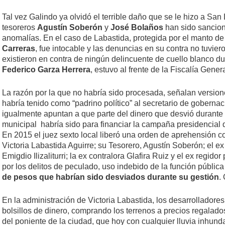
Tal vez Galindo ya olvidó el terrible daño que se le hizo a San 
tesoreros
Agustín Soberón
y
José Bolaños
han sido sancion
anomalías. En el caso de Labastida, protegida por el manto de
Carreras
, fue intocable y las denuncias en su contra no tuvi
existieron en contra de ningún delincuente de cuello blanco du
Federico Garza Herrera
, estuvo al frente de la Fiscalía Genera
La razón por la que no habría sido procesada, señalan version
habría tenido como “padrino político” al secretario de goberna
igualmente apuntan a que parte del dinero que desvió durante
municipal habría sido para financiar la campaña presidencial d
En 2015 el juez sexto local liberó una orden de aprehensión co
Victoria Labastida Aguirre; su Tesorero, Agustín Soberón; el e
Emigdio Ilizaliturri; la ex contralora Glafira Ruiz y el ex regido
por los delitos de peculado, uso indebido de la función pública 
de pesos que habrían sido desviados durante su gestión
.
En la administración de Victoria Labastida, los desarrolladores
bolsillos de dinero, comprando los terrenos a precios regalados
del poniente de la ciudad, que hoy con cualquier lluvia inhun