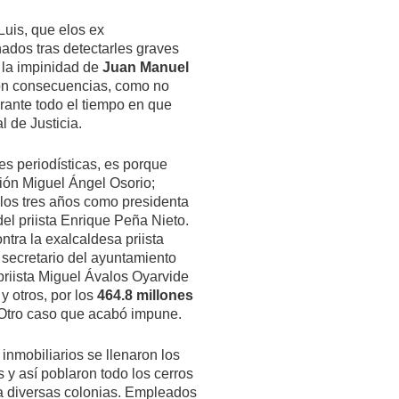
Luis, que elos ex
ados tras detectarles graves
 la impinidad de
Juan Manuel
eron consecuencias, como no
rante todo el tiempo en que
l de Justicia.
es periodísticas, es porque
ción Miguel Ángel Osorio;
 los tres años como presidenta
el priista Enrique Peña Nieto.
ntra la exalcaldesa priista
x secretario del ayuntamiento
r priista Miguel Ávalos Oyarvide
y otros, por los
464.8 millones
 Otro caso que acabó impune.
 inmobiliarios se llenaron los
 y así poblaron todo los cerros
da diversas colonias. Empleados