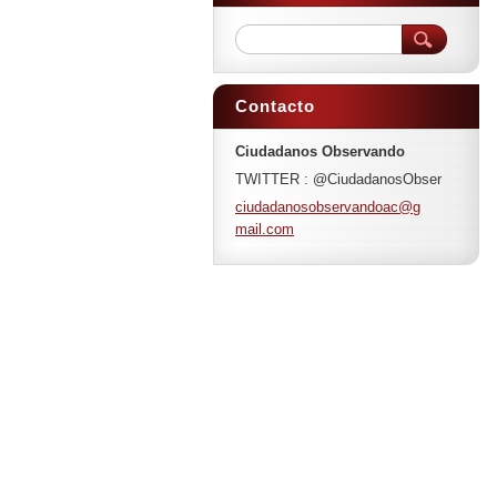
Contacto
Ciudadanos Observando
TWITTER : @CiudadanosObser
ciudadan
osobserv
andoac@g
mail.com