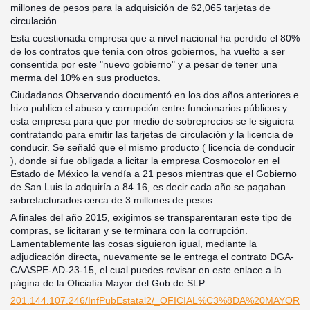
millones de pesos para la adquisición de 62,065 tarjetas de
circulación.
Esta cuestionada empresa que a nivel nacional ha perdido el 80%
de los contratos que ten
ía con otros gobiernos, ha vuelto a ser
consentida por este "nuevo gobierno" y a pesar de tener una
merma del 10% en sus productos.
Ciudadanos Observando documentó en los dos años anteriores e
hizo publico el abuso y corrupción entre funcionarios públicos y
esta empresa para que por medio de sobreprecios se le siguiera
contratando para emitir las tarjetas de circulación y la licencia de
conducir. Se señaló que el mismo producto ( licencia de conducir
), donde sí fue obligada a licitar la empresa Cosmocolor en el
Estado de México la vendía a 21 pesos mientras que el Gobierno
de San Luis la adquiría a 84.16, es decir cada año se pagaban
sobrefacturados cerca de 3 millones de pesos.
A finales del año 2015, exigimos se transparentaran este tipo de
compras, se licitaran y se terminara con la corrupción.
Lamentablemente las cosas siguieron igual, mediante la
adjudicación directa, nuevamente se le entrega el contrato DGA-
CAASPE-AD-23-15, el cual puedes revisar en este enlace a la
página de la Oficialía Mayor del Gob de SLP
201.144.107.246/InfPubEstatal2/_OFICIAL%C3%8DA%20MAYOR