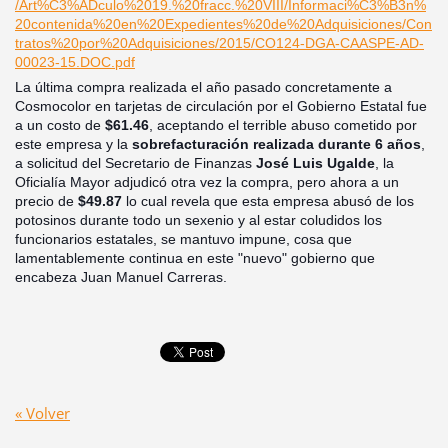
/Art%C3%ADculo%2019.%20fracc.%20VIII/Informaci%C3%B3n%
20contenida%20en%20Expedientes%20de%20Adquisiciones/Con
tratos%20por%20Adquisiciones/2015/CO124-DGA-CAASPE-AD-
00023-15.DOC.pdf
La última compra realizada el año pasado concretamente a
Cosmocolor en tarjetas de circulación por el Gobierno Estatal fue
a un costo de
$61.46
, aceptando el terrible abuso cometido por
este empresa y la
sobrefacturación realizada durante 6 años
,
a solicitud del Secretario de Finanzas
José Luis Ugalde
, la
Oficialía Mayor adjudicó otra vez la compra, pero ahora a un
precio de
$49.87
lo cual revela que esta empresa abusó de los
potosinos durante todo un sexenio y al estar coludidos los
funcionarios estatales, se mantuvo impune, cosa que
lamentablemente continua en este "nuevo" gobierno que
encabeza Juan Manuel Carreras.
« Volver