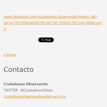
www.facebook.com/ciudadanos.observando/media_set?
set=a.193789634090780.46738.100003792344188&type=
3
« Volver
Contacto
Ciudadanos Observando
TWITTER : @CiudadanosObser
ciudadan
osobserv
andoac@g
mail.com