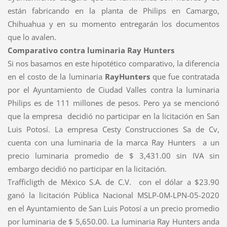
están fabricando en la planta de Philips en Camargo,
Chihuahua y en su momento entregarán los documentos
que lo avalen.
Comparativo contra luminaria Ray Hunters
Si nos basamos en este hipotético comparativo, la diferencia
en el costo de la
luminaria
RayHunters
que fue
contratada
por el Ayuntamiento de Ciudad Valles contra la luminaria
Philips es de
111 millones de pesos
. Pero ya se mencionó
que la empresa
decidió
no participar
en la licitación en San
Luis Potosí.
La empresa
Cesty
Construcciones
Sa
de
Cv
,
cuenta con una luminaria de la marca
Ray
Hunters
a un
precio
luminaria promedio
de
$ 3,431.00 sin IVA
sin
embargo decidió no
participar en la licitación.
Trafficligth
de México S.A. de C.V. con el dólar a $23.90
ganó la licitación Pública Nacional MSLP-0M-LPN-05-2020
en el Ayuntamiento de San Luis Potosí a un precio promedio
por luminaria
de
$ 5,650.00.
La luminaria
Ray
Hunters
anda