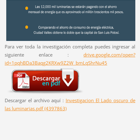
Para ver toda la investigación completa puedes ingresar al
siguiente enlace :
drive.google.com/open?
id=1pqhBDa3Baqg2KRXw9Z2W_bmLqShrNu45
Descargar el archivo aquí :
Investigacion El Lado oscuro de
las luminarias.pdf (4397863)