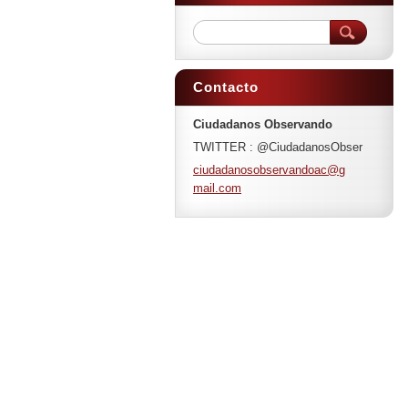
Contacto
Ciudadanos Observando
TWITTER : @CiudadanosObser
ciudadan
osobserv
andoac@g
mail.com