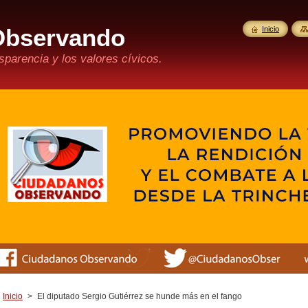
Observando
Inicio
parencia y los valores cívicos.
Inicio
>
El diputado Sergio Gutiérrez se hunde más en el fango