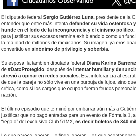
El diputado federal
Sergio Gutiérrez Luna
, presidente de la 
entender que entre más intenta
defender su vida ostentosa y
hunde en el lodo de la incongruencia y el cinismo político.
para justificar sus excesos termina exhibiéndolo como un fun
la realidad de millones de mexicanos. Su imagen, ya erosionad
convertido en
sinónimo de privilegio y soberbia.
Su esposa, la también diputada federal
Diana Karina Barrera
de
#DatoProtegido
, después de
intentar humillar y denunci
atrevió a opinar en redes sociales.
Esa intolerancia al escrut
de que la pareja no sólo vive en una burbuja de lujos, sino qu
crítica, como si los cargos que ocupan fueran feudos personal
nación.
El último episodio que terminó por embarrar aún más a Gutiérr
justificar que no pagó entradas para un evento de Fórmula 1, 
“regalo” del exclusivo Club 51MX,
es decir boletos de 340 mi
Lo que parece ignorar —o finge ignorar— es que aceptar obseq