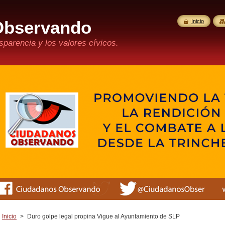
Observando
Inicio
parencia y los valores cívicos.
Inicio
>
Duro golpe legal propina Vigue al Ayuntamiento de SLP