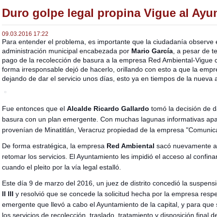
Duro golpe legal propina Vigue al Ay
09.03.2016 17:22
Para entender el problema, es importante que la ciudadanía observe 
administración municipal encabezada por
Mario García
, a pesar de t
pago de la recolección de basura a la empresa Red Ambiental-Vigue con
forma irresponsable dejó de hacerlo, orillando con esto a que la empres
dejando de dar el servicio unos días, esto ya en tiempos de la nueva
Fue entonces que el
Alcalde Ricardo Gallardo
tomó la decisión de da
basura con un plan emergente. Con muchas lagunas informativas apa
provenían de Minatitlán, Veracruz propiedad de la empresa "Comunica
De forma estratégica, la empresa
Red Ambiental
sacó nuevamente a l
retomar los servicios. El Ayuntamiento les impidió el acceso al confi
cuando el pleito por la vía legal estalló.
Este día 9 de marzo del 2016, un juez de distrito concedió la suspens
II III
y resolvió que se concede la solicitud hecha por la empresa respe
emergente que llevó a cabo el Ayuntamiento de la capital, y para que 
los servicios de recolección, traslado, tratamiento y disposición final 