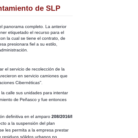
untamiento de SLP
el panorama completo. La anterior
ener etiquetado el recurso para el
 la cual se tiene el contrato, de
a presionara fiel a su estilo,
 admi
nistración.
r el servicio de recolección de la
recieron en servicio camiones que
ciones Cibernéticas".
a calle sus unidades para intentar
namiento de Peñasco y fue entonces
ión definitiva en el amparo
208/2016/I
cto a la suspensión del plan
se les permita a la empresa prestar
de residuos sólidos urbanos no