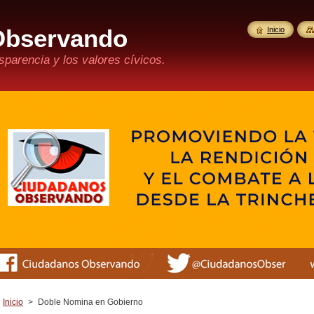
Observando
Inicio
parencia y los valores cívicos.
Inicio
>
Doble Nomina en Gobierno