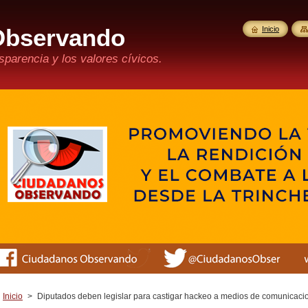
Observando
Inicio
parencia y los valores cívicos.
Inicio
>
Diputados deben legislar para castigar hackeo a medios de comunicaci