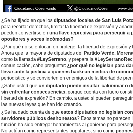
¿Se ha fijado en que los
diputados locales de San Luis Pot
para recortar derechos, limitar la libertad de expresión y añadi
pueden convertirse en
una llave represiva para perseguir a p
opositores y voces incómodas?
¿Por qué no se enfocan en proteger la libertad de expresión
Ahora que la mayoría de diputados del
Partido Verde, Moren
como la llamada
#LeySerrano
, y prepara la
#LeySerranoRe
comunicación, cabe preguntar:
¿por qué no legislan para da
llevar ante la justicia a quienes hackean medios de comun
periodístico y se convierten en enemigos de la libertad de pre
¿Sabe usted que
un diputado puede insultar, calumniar o d
sin enfrentar consecuencias,
porque cuenta con fuero constit
libertad de expresión? En cambio, a usted sí pueden perseguir
las nuevas leyes que han ido creando.
¿Se ha dado cuenta de que
estos diputados no legislan cont
servidores públicos deshonestos
? Esos temas no parecen i
función ha sido entregar herramientas al gobierno para perseg
No actúan como representantes populares, sino como
peones 