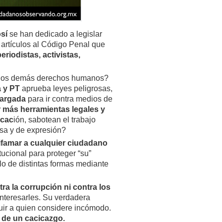
osí
se han dedicado a legislar
r artículos al Código Penal que
eriodistas, activistas,
 y los demás derechos humanos?
a y PT
aprueba leyes peligrosas,
cargada
para ir contra medios de
r más herramientas legales y
icac
ión, sabotean el trabajo
nsa y de expresión?
ifamar a cualquier ciudadano
ucional para proteger “su”
lo de distintas formas mediante
ra la corrupción ni contra los
nteresarles. Su verdadera
uir a quien considere incómodo.
de un cacicazgo.