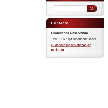
Contacto
Ciudadanos Observando
TWITTER : @CiudadanosObser
ciudadan
osobserv
andoac@g
mail.com