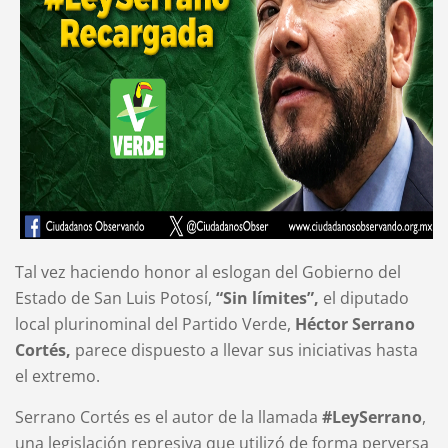
Tal vez haciendo honor al eslogan del Gobierno del
Estado de San Luis Potosí,
“Sin límites”,
el diputado
local plurinominal del Partido Verde,
Héctor Serrano
Cortés,
parece dispuesto a llevar sus iniciativas hasta
el extremo.
Serrano Cortés es el autor de la llamada
#LeySerrano
,
una legislación represiva que utilizó de forma perversa