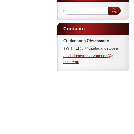
Contacto
Ciudadanos Observando
TWITTER : @CiudadanosObser
ciudadan
osobserv
andoac@g
mail.com