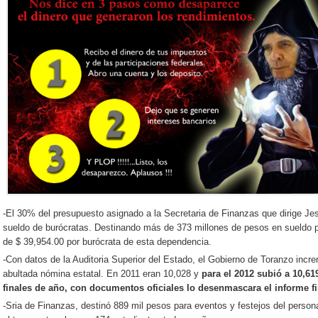
-El 30% del presupuesto asignado a la Secretaria de Finanzas que dirige Je
sueldo de burócratas. Destinando más de 373 millones de pesos en sueldo
de $ 39,954.00 por burócrata de esta dependencia.
-Con datos de la Auditoria Superior del Estado, el Gobierno de Toranzo incr
abultada nómina estatal. En 2011 eran 10,028 y
para el 2012 subió a 10,6
finales de año, con documentos oficiales lo desenmascara el informe fi
-Sria de Finanzas, destinó 889 mil pesos para eventos y festejos del persona