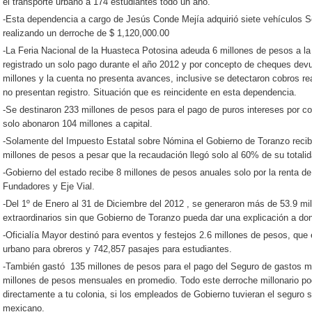
el transporte urbano a 174 estudiantes todo un año.
-Esta dependencia a cargo de Jesús Conde Mejía adquirió siete vehículos S
realizando un derroche de $ 1,120,000.00
-La Feria Nacional de la Huasteca Potosina adeuda 6 millones de pesos a la
registrado un solo pago durante el año 2012 y por concepto de cheques devu
millones y la cuenta no presenta avances, inclusive se detectaron cobros re
no presentan registro. Situación que es reincidente en esta dependencia.
-Se destinaron 233 millones de pesos para el pago de puros intereses por co
solo abonaron 104 millones a capital.
-Solamente del Impuesto Estatal sobre Nómina el Gobierno de Toranzo reci
millones de pesos a pesar que la recaudación llegó solo al 60% de su totali
-Gobierno del estado recibe 8 millones de pesos anuales solo por la renta d
Fundadores y Eje Vial.
-Del 1º de Enero al 31 de Diciembre del 2012 , se generaron más de 53.9 mi
extraordinarios sin que Gobierno de Toranzo pueda dar una explicación a do
-Oficialía Mayor destinó para eventos y festejos 2.6 millones de pesos, qu
urbano para obreros y 742,857 pasajes para estudiantes.
-También gastó 135 millones de pesos para el pago del Seguro de gastos m
millones de pesos mensuales en promedio. Todo este derroche millonario pod
directamente a tu colonia, si los empleados de Gobierno tuvieran el seguro 
mexicano.