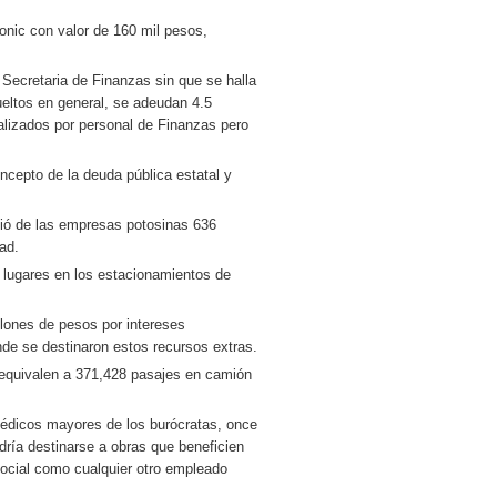
onic con valor de 160 mil pesos,
 Secretaria de Finanzas sin que se halla
eltos en general, se adeudan 4.5
alizados por personal de Finanzas pero
ncepto de la deuda pública estatal y
bió de las empresas potosinas 636
dad.
e lugares en los estacionamientos de
llones de pesos por intereses
nde se destinaron estos recursos extras.
e equivalen a 371,428 pasajes en camión
édicos mayores de los burócratas, once
ría destinarse a obras que beneficien
social como cualquier otro empleado