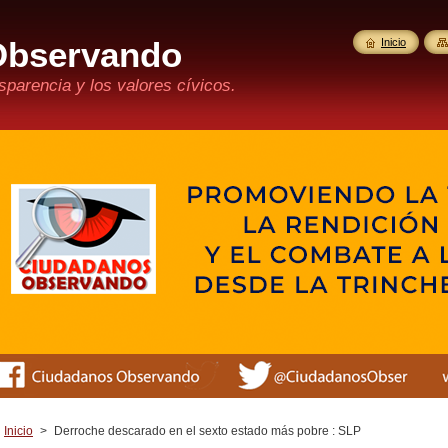
Observando
Inicio
parencia y los valores cívicos.
Inicio
>
Derroche descarado en el sexto estado más pobre : SLP