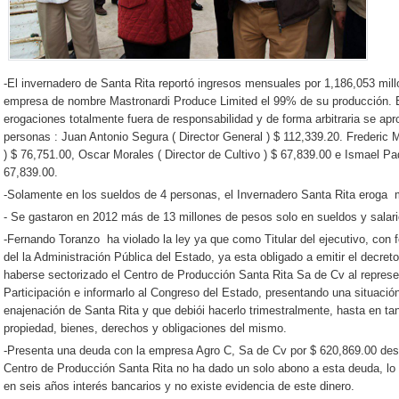
-El invernadero de Santa Rita reportó ingresos mensuales por 1,186,053 mil
empresa de nombre Mastronardi Produce Limited el 99% de su producción. E
erogaciones totalmente fuera de responsabilidad y de forma arbitraria se ap
personas : Juan Antonio Segura ( Director General ) $ 112,339.20. Frederic M
) $ 76,751.00, Oscar Morales ( Director de Cultivo ) $ 67,839.00 e Ismael Pa
67,839.00.
-Solamente en los sueldos de 4 personas, el Invernadero Santa Rita eroga
- Se gastaron en 2012 más de 13 millones de pesos solo en sueldos y salari
-Fernando Toranzo ha violado la ley ya que como Titular del ejecutivo, con f
del la Administración Pública del Estado, ya esta obligado a emitir el decreto
haberse sectorizado el Centro de Producción Santa Rita Sa de Cv al repres
Participación e informarlo al Congreso del Estado, presentando una situació
enajenación de Santa Rita y que debiói hacerlo trimestralmente, hasta en tan
propiedad, bienes, derechos y obligaciones del mismo.
-Presenta una deuda con la empresa Agro C, Sa de Cv por $ 620,869.00 desd
Centro de Producción Santa Rita no ha dado un solo abono a esta deuda, lo 
en seis años interés bancarios y no existe evidencia de este dinero.