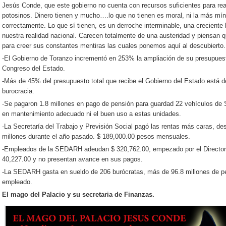
Jesús Conde, que este gobierno no cuenta con recursos suficientes para real
potosinos. Dinero tienen y mucho….lo que no tienen es moral, ni la más mín
correctamente. Lo que sí tienen, es un derroche interminable, una creciente
nuestra realidad nacional. Carecen totalmente de una austeridad y piensan
para creer sus constantes mentiras las cuales ponemos aquí al descubierto.
-El Gobierno de Toranzo incrementó en 253% la ampliación de su presupuesto
Congreso del Estado.
-Más de 45% del presupuesto total que recibe el Gobierno del Estado está d
burocracia.
-Se pagaron 1.8 millones en pago de pensión para guardad 22 vehículos de 
en mantenimiento adecuado ni el buen uso a estas unidades.
-La Secretaría del Trabajo y Previsión Social pagó las rentas más caras, de
millones durante el año pasado. $ 189,000.00 pesos mensuales.
-Empleados de la SEDARH adeudan $ 320,762.00, empezado por el Director
40,227.00 y no presentan avance en sus pagos.
-La SEDARH gasta en sueldo de 206 burócratas, más de 96.8 millones de p
empleado.
El mago del Palacio y su secretaria de Finanzas.