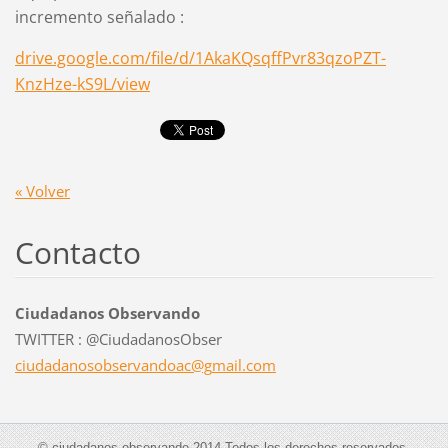
incremento señalado :
drive.google.com/file/d/1AkaKQsqffPvr83qzoPZT-
KnzHze-kS9L/view
« Volver
Contacto
Ciudadanos Observando
TWITTER : @CiudadanosObser
ciudadan
osobserv
andoac@g
mail.com
© ciudadanos observando 2014 Todos los derechos reservados.