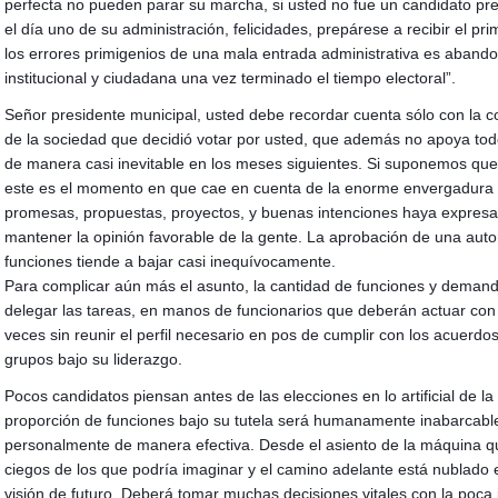
perfecta no pueden parar su marcha, si usted no fue un candidato pr
el día uno de su administración, felicidades, prepárese a recibir el p
los errores primigenios de una mala entrada administrativa es aban
institucional y ciudadana una vez terminado el tiempo electoral”.
Señor presidente municipal, usted debe recordar cuenta sólo con la
de la sociedad que decidió votar por usted, que además no apoya todos
de manera casi inevitable en los meses siguientes. Si suponemos que
este es el momento en que cae en cuenta de la enorme envergadura 
promesas, propuestas, proyectos, y buenas intenciones haya expresa
mantener la opinión favorable de la gente. La aprobación de una auto
funciones tiende a bajar casi inequívocamente.
Para complicar aún más el asunto, la cantidad de funciones y demanda
delegar las tareas, en manos de funcionarios que deberán actuar con
veces sin reunir el perfil necesario en pos de cumplir con los acuerdos 
grupos bajo su liderazgo.
Pocos candidatos piensan antes de las elecciones en lo artificial de la 
proporción de funciones bajo su tutela será humanamente inabarcable,
personalmente de manera efectiva. Desde el asiento de la máquina q
ciegos de los que podría imaginar y el camino adelante está nublado e
visión de futuro, Deberá tomar muchas decisiones vitales con la poca 