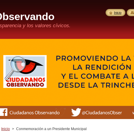
Observando
Inicio
parencia y los valores cívicos.
Inicio
>
Conmemoración a un Presidente Municipal