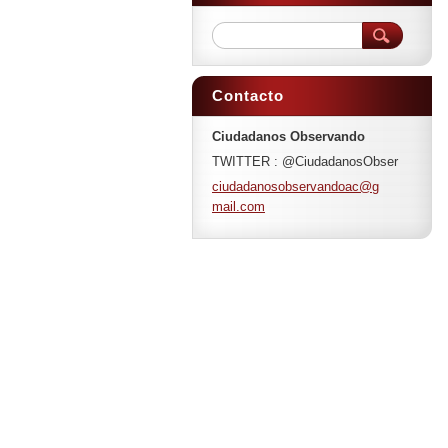
Contacto
Ciudadanos Observando
TWITTER : @CiudadanosObser
ciudadan
osobserv
andoac@g
mail.com