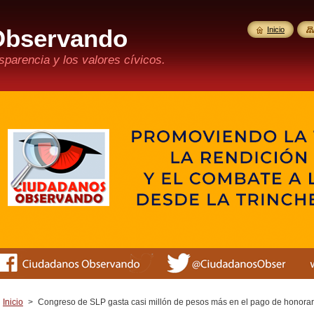
Observando
Inicio
parencia y los valores cívicos.
Inicio
>
Congreso de SLP gasta casi millón de pesos más en el pago de honorari