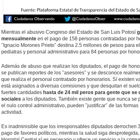
Mientras el abusivo Congreso del Estado de San Luis Potosí
g
mensualmente
en el pago de 158 personas contratadas por ho
"Ignacio Morones Prieto" destina 2.5 millones de pesos para e
pediatras y personal administrativo para 84 personas por honor
Además de abuso que realizan los diputados, el pago de honor
se publican reportes de los "asesores" y se desconoce realmen
que realiza el personal contratado por honorarios. Sí existen 
está asignados a diversas comisiones y que desquitan el sueldo
fuertes cantidades
hasta de 24 mil peros para gente que se 
sociales
a los diputados. También existe gente que nunca se p
el nulo control administrativo, pueden "justificar" de las formas
actividad.
Es inadminisible que los irresponsables diputados derrochen 3
pago de favores políticos, mientras la salud siga desprotegida
Hospital Central sí es necesario y ofrece un servicio a la comu