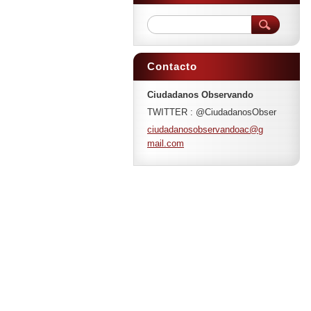
Contacto
Ciudadanos Observando
TWITTER : @CiudadanosObser
ciudadan
osobserv
andoac@g
mail.com