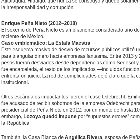
Atitalaquia, Hidalgo, que nunca se construyó y quedó solam
la irresponsabilidad y corrupción.
Enrique Peña Nieto (2012–2018)
El sexenio de Peña Nieto es ampliamente considerado uno de l
reciente de México.
Caso emblemático: La Estafa Maestra
Este esquema masivo de desvío de recursos públicos utilizó u
para triangular dinero hacia empresas fantasma. Entre 2013 y
pesos fueron desviados desde dependencias como Sedesol y
fue encarcelada, el resto de los implicados —incluidos funci
enfrentaron juicio. La red de complicidades dejó claro que la 
institucional.
Otros escándalos impactantes fueron el caso Odebrecht: Emili
fue acusado de recibir sobornos de la empresa Odebrecht para
presidencial de Peña Nieto en 2012, por un monto de hasta 10
embargo,
Lozoya quedó impune
por “supuestos errores” come
la República.
También, la Casa Blanca de
Angélica Rivera
, esposa de Peña