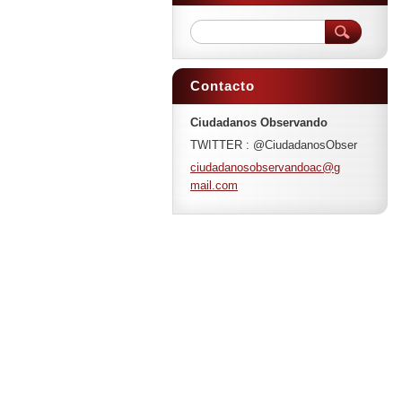
Contacto
Ciudadanos Observando
TWITTER : @CiudadanosObser
ciudadan
osobserv
andoac@g
mail.com