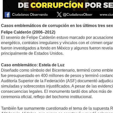
Casos emblemáticos de corrupción en los últimos tres sex
Felipe Calderón (2006–2012)
El sexenio de Felipe Calderón estuvo marcado por acusaciones
energético, contratos irregulares y vínculos con el crimen or
fueron investigados a fondo en México y algunos fueron revela
principalmente de Estados Unidos.
Caso emblemático: Estela de Luz
Diseñado como símbolo del Bicentenario, terminó como embl
fue presupuestado en 400 millones de pesos y terminó costan
Auditoría Superior de la Federación (ASF) documentó adjudicac
simuladas y sobrecostos injustificados. A pesar de las evidenc
consecuencias legales. El monumento tardó dos años más de lo
ceremonia oficial, reflejo del bochorno institucional.
También fue sumamente cuestionado el tema de la supuesta Re