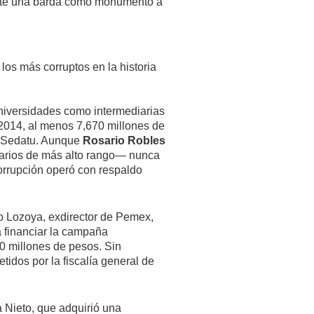
ente una barda como monumento a
os más corruptos en la historia
niversidades como intermediarias
 2014, al menos 7,670 millones de
 Sedatu. Aunque
Rosario Robles
onarios de más alto rango— nunca
corrupción operó con respaldo
o Lozoya, exdirector de Pemex,
 financiar la campaña
0 millones de pesos. Sin
tidos por la fiscalía general de
 Nieto, que adquirió una