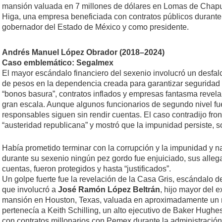
mansión valuada en 7 millones de dólares en Lomas de Chapu
Higa, una empresa beneficiada con contratos públicos durante
gobernador del Estado de México y como presidente.
Andrés Manuel López Obrador (2018–2024)
Caso emblemático: Segalmex
El mayor escándalo financiero del sexenio involucró un desfalc
de pesos en la dependencia creada para garantizar seguridad 
“bonos basura”, contratos inflados y empresas fantasma revela
gran escala. Aunque algunos funcionarios de segundo nivel fue
responsables siguen sin rendir cuentas. El caso contradijo fro
“austeridad republicana” y mostró que la impunidad persiste, s
Había prometido terminar con la corrupción y la impunidad y n
durante su sexenio ningún pez gordo fue enjuiciado, sus alleg
cuentas, fueron protegidos y hasta “justificados”.
Un golpe fuerte fue la revelación de la Casa Gris, escándalo de
que involucró a
José Ramón López Beltrán
, hijo mayor del 
mansión en Houston, Texas, valuada en aproximadamente un m
pertenecía a Keith Schilling, un alto ejecutivo de Baker Hug
con contratos millonarios con Pemex durante la administració