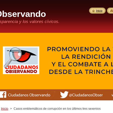
Observando
Inicio
parencia y los valores cívicos.
Inicio
>
Casos emblemáticos de corrupción en los últimos tres sexenios