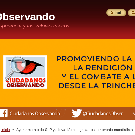
Observando
Inicio
parencia y los valores cívicos.
Inicio
>
Ayuntamiento de SLP ya lleva 18 mdp gastados por evento mundialista