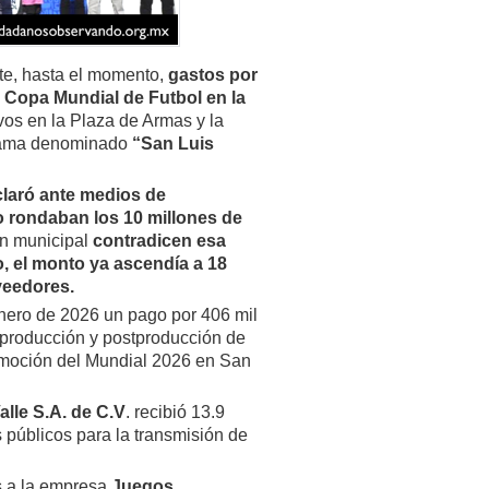
nte, hasta el momento,
gastos por
a Copa Mundial de Futbol en la
vos en la Plaza de Armas y la
grama denominado
“San Luis
laró ante medios de
o rondaban los 10 millones de
ón municipal
contradicen esa
, el monto ya ascendía a 18
veedores.
nero de 2026 un pago por 406 mil
, producción y postproducción de
omoción del Mundial 2026 en San
lle S.A. de C.V
. recibió 13.9
 públicos para la transmisión de
s a la empresa
Juegos