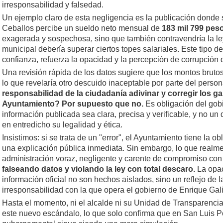
irresponsabilidad y falsedad.
Un ejemplo claro de esta negligencia es la publicación donde
Ceballos percibe un sueldo neto mensual de
183 mil 799 pes
exagerada y sospechosa, sino que también contravendría la ley
municipal debería superar ciertos topes salariales. Este tipo d
confianza, refuerza la opacidad y la percepción de corrupción 
Una revisión rápida de los datos sugiere que los montos brutos 
lo que revelaría otro descuido inaceptable por parte del perso
responsabilidad de la ciudadanía adivinar y corregir los ga
Ayuntamiento? Por supuesto que no.
Es obligación del gob
información publicada sea clara, precisa y verificable, y no un
en entredicho su legalidad y ética.
Insistimos: si se trata de un "error", el Ayuntamiento tiene la ob
una explicación pública inmediata. Sin embargo, lo que realm
administración voraz, negligente y carente de compromiso con 
falseando datos y violando la ley con total descaro.
La opac
información oficial no son hechos aislados, sino un reflejo de 
irresponsabilidad con la que opera el gobierno de Enrique Gal
Hasta el momento, ni el alcalde ni su Unidad de Transparenci
este nuevo escándalo, lo que solo confirma que en San Luis Po