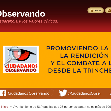
Observando
Inicio
parencia y los valores cívicos.
Inicio
>
Ayuntamiento de SLP publica que 25 personas ganan netos más de 100