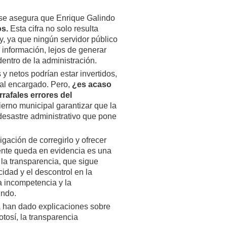
 se asegura que Enrique Galindo
os.
Esta cifra no solo resulta
, ya que ningún servidor público
e información, lejos de generar
dentro de la administración.
y netos podrían estar invertidos,
nal encargado. Pero,
¿es acaso
rrafales errores del
ierno municipal garantizar que la
 desastre administrativo que pone
ligación de corregirlo y ofrecer
ente queda en evidencia es una
la transparencia, que sigue
idad y el descontrol en la
la incompetencia y la
indo.
a han dado explicaciones sobre
tosí, la transparencia