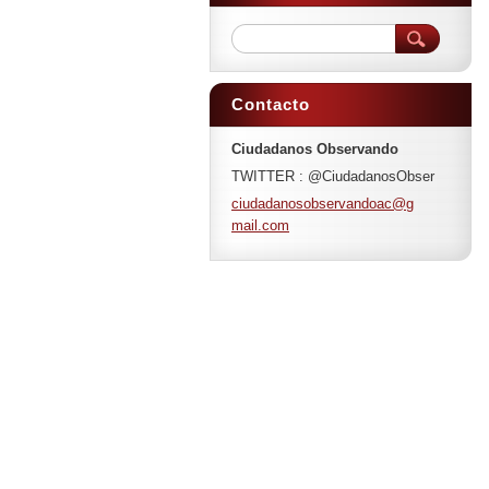
Contacto
Ciudadanos Observando
TWITTER : @CiudadanosObser
ciudadan
osobserv
andoac@g
mail.com