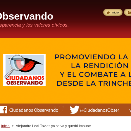
Observando
Inicio
parencia y los valores cívicos.
Inicio
>
Alejandro Leal Tovias ya se va y quedó impune