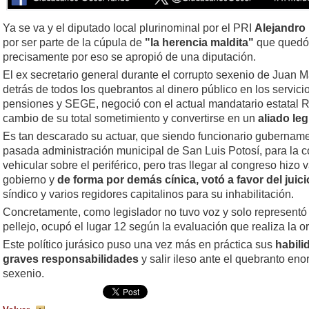
Ya se va y el diputado local plurinominal por el PRI
Alejandro 
por ser parte de la cúpula de
"la herencia maldita"
que quedó
precisamente por eso se apropió de una diputación.
El ex secretario general durante el corrupto sexenio de Juan M
detrás de todos los quebrantos al dinero público en los servi
pensiones y SEGE, negoció con el actual mandatario estatal Ri
cambio de su total sometimiento y convertirse en un
aliado leg
Es tan descarado su actuar, que siendo funcionario gubername
pasada administración municipal de San Luis Potosí, para la 
vehicular sobre el periférico, pero tras llegar al congreso hizo 
gobierno y
de forma por demás cínica, votó a favor del juicio
síndico y varios regidores capitalinos para su inhabilitación.
Concretamente, como legislador no tuvo voz y solo representó 
pellejo, ocupó el lugar 12 según la evaluación que realiza la 
Este político jurásico puso una vez más en práctica sus
habili
graves responsabilidades
y salir ileso ante el quebranto en
sexenio.