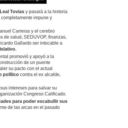
Leal Tovias
y pasará a la historia
 completamente impune y
anuel Carreras y el cerebro
cios de salud, SEDUVOP, finanzas,
cardo Gallardo ser intocable a
islativo.
ntal promovió y apoyó a la
construcción de un puente
valer su pacto con el actual
 político
contra el ex alcalde,
sus intereses para salvar su
organización Congreso Calificado.
dades para poder escabullir sus
orme de las arcas en el pasado