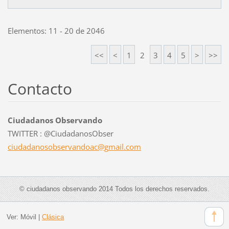
Elementos: 11 - 20 de 2046
<<
<
1
2
3
4
5
>
>>
Contacto
Ciudadanos Observando
TWITTER : @CiudadanosObser
ciudadan
osobserv
andoac@g
mail.com
© ciudadanos observando 2014 Todos los derechos reservados.
Ver:
Móvil
|
Clásica