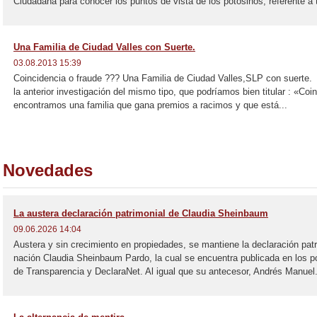
Ciudadana para conocer los puntos de vista de los potosinos, referente a 
Una Familia de Ciudad Valles con Suerte.
03.08.2013 15:39
Coincidencia o fraude ??? Una Familia de Ciudad Valles,SLP con suerte. 
la anterior investigación del mismo tipo, que podríamos bien titular : «Co
encontramos una familia que gana premios a racimos y que está...
Novedades
La austera declaración patrimonial de Claudia Sheinbaum
09.06.2026 14:04
Austera y sin crecimiento en propiedades, se mantiene la declaración patr
nación Claudia Sheinbaum Pardo, la cual se encuentra publicada en los p
de Transparencia y DeclaraNet. Al igual que su antecesor, Andrés Manuel.