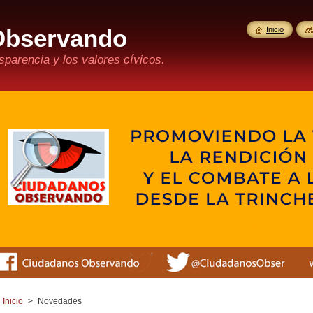
Observando
Inicio
parencia y los valores cívicos.
Inicio
>
Novedades