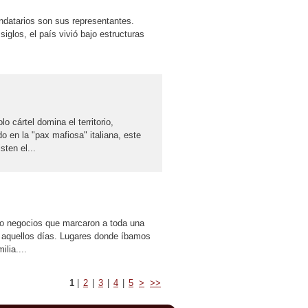
andatarios son sus representantes.
siglos, el país vivió bajo estructuras
 cártel domina el territorio,
do en la "pax mafiosa" italiana, este
ten el...
o negocios que marcaron a toda una
de aquellos días. Lugares donde íbamos
lia....
1
|
2
|
3
|
4
|
5
>
>>