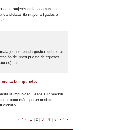
er a las mujeres en la vida pública,
ex candidatas (la mayoría ligadas a
as,...
ala y cuestionada gestión del rector
ntación del presupuesto de egresos
iones), la...
alimenta la impunidad
imenta la impunidad Desde su creación
ado ser poco más que un costoso
ucional y...
<<
<
1
|
2
|
3
|
4
|
5
>
>>