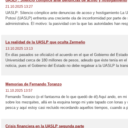
UASLP: Silencio cómplice ante denuncias de acoso y hostigamiento
21.10.2025 13:27
UASLP: Silencio cómplice ante denuncias de acoso y hostigamiento La 
Potosí (UASLP) enfrenta una creciente ola de inconformidad por parte de 
administrativa. El motivo: la pasividad con la que las autoridades han res
La realidad de la UASLP que oculta Zermeño
13.10.2025 13:13
En días pasados se oficializó el acuerdo en el que el Gobierno del Estado
Universidad cerca de 180 millones de pesos, adeudo que éste tenía en el
noticia, pues el Gobierno del Estado no debe regatear a la UASLP la trans
Memorias de Fernando Toranzo
11.10.2025 13:57
Fernando Toranzo (o el fantasma de lo que quedó de él) Aquí ando, en mi r
sobre los mezquites, allá en la esquina tengo mi yate tapado con lonas 
pesca y aquí estoy casi recluido recordando aquellos tiempos, cuando a p
Crisis financiera en la UASLP segunda parte