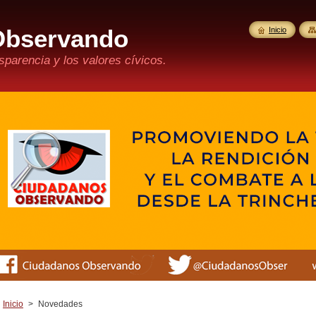
Observando
Inicio
parencia y los valores cívicos.
Inicio
>
Novedades