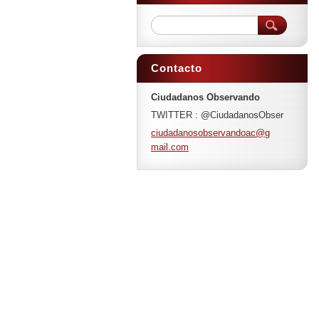
Contacto
Ciudadanos Observando
TWITTER : @CiudadanosObser
ciudadan
osobserv
andoac@g
mail.com