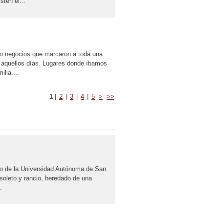
ten el...
o negocios que marcaron a toda una
de aquellos días. Lugares donde íbamos
lia....
1
|
2
|
3
|
4
|
5
>
>>
ho de la Universidad Autónoma de San
soleto y rancio, heredado de una
.