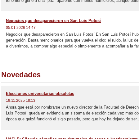
fenómeno genera una "paz" aparente con menos homicidios, aunque persis
Negocios que desaparecieron en San Luis Potosí
05.01.2026 14:47
Negocios que desaparecieron en San Luis Potosí En San Luis Potosí hub
generación. Basta mencionarlos para que vuelva el olor, el ruido, la luz 
a divertirnos, a comprar algo especial o simplemente a acompañar a la fami
Novedades
Elecciones universitarias obsoletas
19.11.2025 18:13
Ahora que está por nombrarse un nuevo director de la Facultad de Derec
Luis Potosí, queda en evidencia un sistema de elección cada vez más ob
época que quizá funcionó el siglo pasado, pero que hoy ha dejado de ser..