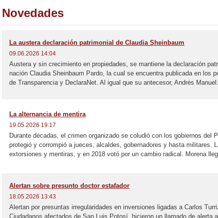
Novedades
La austera declaración patrimonial de Claudia Sheinbaum
09.06.2026 14:04
Austera y sin crecimiento en propiedades, se mantiene la declaración patr
nación Claudia Sheinbaum Pardo, la cual se encuentra publicada en los p
de Transparencia y DeclaraNet. Al igual que su antecesor, Andrés Manuel.
La alternancia de mentira
19.05.2026 19:17
Durante décadas, el crimen organizado se coludió con los gobiernos del P
protegió y corrompió a jueces, alcaldes, gobernadores y hasta militares. L
extorsiones y mentiras, y en 2018 votó por un cambio radical. Morena lleg
Alertan sobre presunto doctor estafador
18.05.2026 13:43
Alertan por presuntas irregularidades en inversiones ligadas a Carlos Tur
Ciudadanos afectados de San Luis Potosí, hicieron un llamado de alerta a