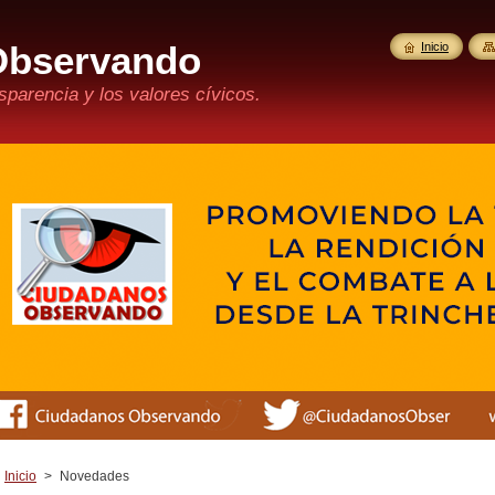
Observando
Inicio
parencia y los valores cívicos.
Inicio
>
Novedades