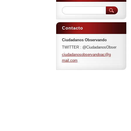
Contacto
Ciudadanos Observando
TWITTER : @CiudadanosObser
ciudadan
osobserv
andoac@g
mail.com