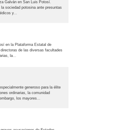
riza Galván en San Luis Potosí.
 la sociedad potosina ante presuntas
édicos y...
sí en la Plataforma Estatal de
 directoras de las diversas facultades
ias, la...
ialmente generoso para la élite
ones ordinarias, la comunidad
 embargo, los mayores...
s graves acusaciones de Estados