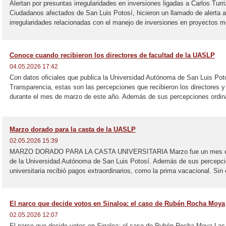
Alertan por presuntas irregularidades en inversiones ligadas a Carlos Tur
Ciudadanos afectados de San Luis Potosí, hicieron un llamado de alerta a
irregularidades relacionadas con el manejo de inversiones en proyectos m
Conoce cuando recibieron los directores de facultad de la UASLP
04.05.2026 17:42
Con datos oficiales que publica la Universidad Autónoma de San Luis Poto
Transparencia, estas son las percepciones que recibieron los directores y
durante el mes de marzo de este año. Además de sus percepciones ordinar
Marzo dorado para la casta de la UASLP
02.05.2026 15:39
MARZO DORADO PARA LA CASTA UNIVERSITARIA Marzo fue un mes espec
de la Universidad Autónoma de San Luis Potosí. Además de sus percepci
universitaria recibió pagos extraordinarios, como la prima vacacional. Sin
El narco que decide votos en Sinaloa: el caso de Rubén Rocha Moya
02.05.2026 12:07
El narco que decide votos en Sinaloa: el caso de Rubén Rocha Moya La