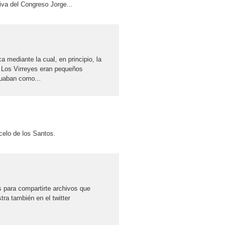
iva del Congreso Jorge...
 mediante la cual, en principio, la
 Los Virreyes eran pequeños
tuaban como...
celo de los Santos.
 para compartirte archivos que
ra también en el twitter