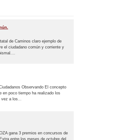
mún.
statal de Caminos claro ejemplo de
e el ciudadano común y corriente y
ismal....
Ciudadanos Observando El concepto
e en poco tiempo ha realizado los
 vez a los...
gana 3 premios en concursos de
 Extra entre los meses de octubre del