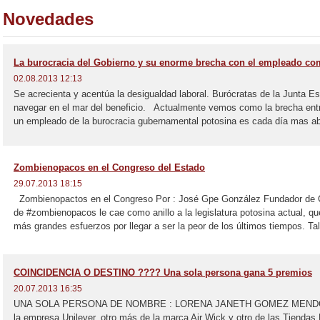
Novedades
La burocracia del Gobierno y su enorme brecha con el empleado co
02.08.2013 12:13
Se acrecienta y acentúa la desigualdad laboral. Burócratas de la Junta E
navegar en el mar del beneficio. Actualmente vemos como la brecha entr
un empleado de la burocracia gubernamental potosina es cada día mas ab
Zombienopacos en el Congreso del Estado
29.07.2013 18:15
Zombienopactos en el Congreso Por : José Gpe González Fundador de 
de #zombienopacos le cae como anillo a la legislatura potosina actual, qu
más grandes esfuerzos por llegar a ser la peor de los últimos tiempos. Tal
COINCIDENCIA O DESTINO ???? Una sola persona gana 5 premios
20.07.2013 16:35
UNA SOLA PERSONA DE NOMBRE : LORENA JANETH GOMEZ MENDOZA 
la empresa Unilever, otro más de la marca Air Wick y otro de las Tiendas