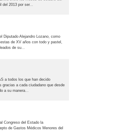
l del 2013 por ser...
el Diputado Alejandro Lozano, como
iestas de XV años con todo y pastel,
leados de su...
S a todos los que han decido
as gracias a cada ciudadano que desde
do a su manera...
Congreso del Estado la
cepto de Gastos Médicos Menores del