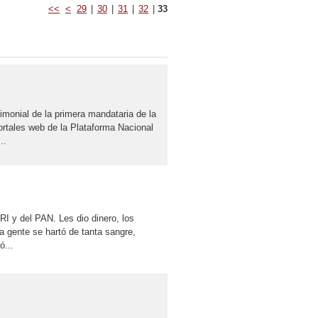
<<
<
29
|
30
|
31
|
32
|
33
imonial de la primera mandataria de la
ortales web de la Plataforma Nacional
..
RI y del PAN. Les dio dinero, los
a gente se hartó de tanta sangre,
ó...